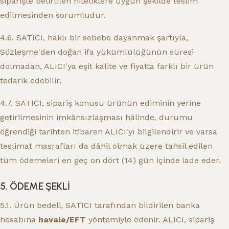
siparişte belirtilen niteliklere uygun şekilde teslim
edilmesinden sorumludur.
4.6. SATICI, haklı bir sebebe dayanmak şartıyla,
Sözleşme'den doğan ifa yükümlülüğünün süresi
dolmadan, ALICI'ya eşit kalite ve fiyatta farklı bir ürün
tedarik edebilir.
4.7. SATICI, sipariş konusu ürünün ediminin yerine
getirilmesinin imkânsızlaşması hâlinde, durumu
öğrendiği tarihten itibaren ALICI'yı bilgilendirir ve varsa
teslimat masrafları da dâhil olmak üzere tahsil edilen
tüm ödemeleri en geç on dört (14) gün içinde iade eder.
5. ÖDEME ŞEKLİ
5.1. Ürün bedeli, SATICI tarafından bildirilen banka
hesabına
havale/EFT
yöntemiyle ödenir. ALICI, sipariş