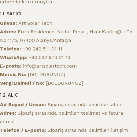
ortamda kurulmuştur.
1.1. SATICI
Unvan:
Art Solar Tech
Adres:
Euro Residence, Kızlar Pınarı, Hacı Kadiroğlu Cd.
No:11/b, 07400 Alanya/Antalya
Telefon:
+90 242 511 01 11
WhatsApp:
+90 532 673 01 13
E-posta:
info@artsolartech.com
Mersis No:
[DOLDURUNUZ]
Vergi Dairesi / No:
[DOLDURUNUZ]
1.2. ALICI
Ad Soyad / Unvan:
Sipariş sırasında belirtilen alıcı
Adres:
Sipariş sırasında belirtilen teslimat ve fatura
adresi
Telefon / E-posta:
Sipariş sırasında belirtilen iletişim