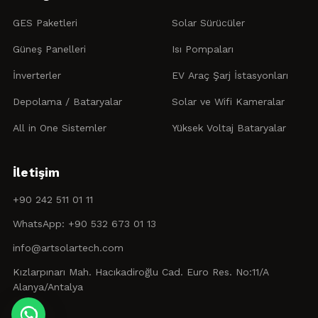
GES Paketleri
Solar Sürücüler
Güneş Panelleri
Isı Pompaları
İnverterler
EV Araç Şarj İstasyonları
Depolama / Bataryalar
Solar ve Wifi Kameralar
All in One Sistemler
Yüksek Voltaj Bataryalar
İletişim
+90 242 511 01 11
WhatsApp: +90 532 673 01 13
info@artsolartech.com
Kızlarpınarı Mah. Hacıkadiroğlu Cad. Euro Res. No:11/A
Alanya/Antalya